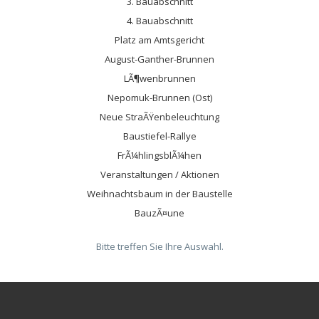
3. Bauabschnitt
4. Bauabschnitt
Platz am Amtsgericht
August-Ganther-Brunnen
LÃ¶wenbrunnen
Nepomuk-Brunnen (Ost)
Neue StraÃŸenbeleuchtung
Baustiefel-Rallye
FrÃ¼hlingsblÃ¼hen
Veranstaltungen / Aktionen
Weihnachtsbaum in der Baustelle
BauzÃ¤une
Bitte treffen Sie Ihre Auswahl.