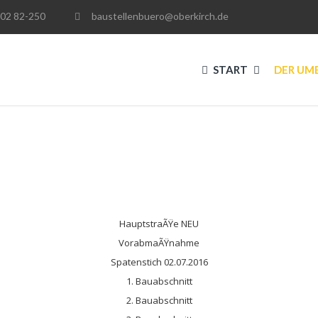
02 82-250
baustellenbuero@oberkirch.de
START
DER UM
HauptstraÃŸe NEU
VorabmaÃŸnahme
Spatenstich 02.07.2016
1. Bauabschnitt
2. Bauabschnitt