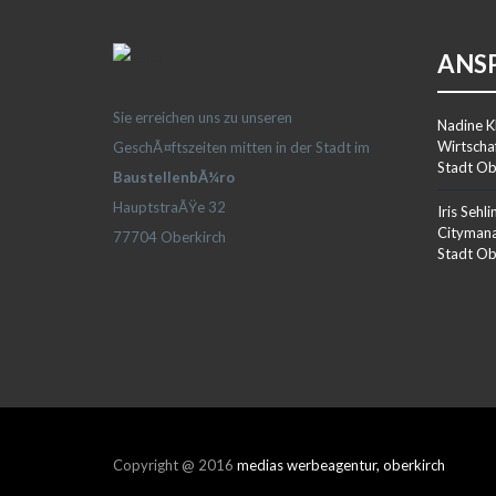
ANS
Sie erreichen uns zu unseren
Nadine K
Wirtscha
GeschÃ¤ftszeiten mitten in der Stadt im
Stadt Ob
BaustellenbÃ¼ro
HauptstraÃŸe 32
Iris Sehli
Citymana
77704 Oberkirch
Stadt Ob
Copyright @ 2016
medias werbeagentur, oberkirch