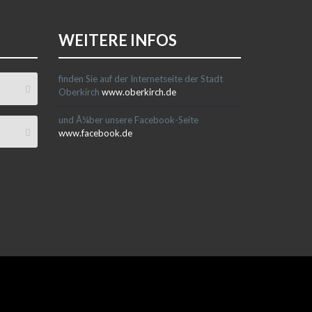
WEITERE INFOS
finden Sie auf der Internetseite der Stadt
Oberkirch
www.oberkirch.de
und Ã¼ber unsere Facebook-Seite
www.facebook.de