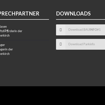
PRECHPARTNER
DOWNLOADS
lasen
Download BAU
INFO
#1
ftsfÃ¶rderin der
erkirch
Download Parkinfo
nger
gerin der
erkirch