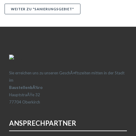
WEITER ZU "SANIERUNGSGEBIET"
Sie erreichen uns zu unseren GeschÃ¤ftszeiten mitten in der Stadt
im
BaustellenbÃ¼ro
HauptstraÃŸe 32
77704 Oberkirch
ANSPRECHPARTNER