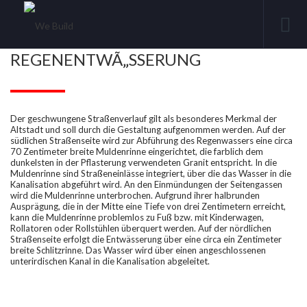
REGENENTWÃ„SSERUNG
Der geschwungene Straßenverlauf gilt als besonderes Merkmal der
Altstadt und soll durch die Gestaltung aufgenommen werden. Auf der
südlichen Straßenseite wird zur Abführung des Regenwassers eine circa
70 Zentimeter breite Muldenrinne eingerichtet, die farblich dem
dunkelsten in der Pflasterung verwendeten Granit entspricht. In die
Muldenrinne sind Straßeneinlässe integriert, über die das Wasser in die
Kanalisation abgeführt wird. An den Einmündungen der Seitengassen
wird die Muldenrinne unterbrochen. Aufgrund ihrer halbrunden
Ausprägung, die in der Mitte eine Tiefe von drei Zentimetern erreicht,
kann die Muldenrinne problemlos zu Fuß bzw. mit Kinderwagen,
Rollatoren oder Rollstühlen überquert werden. Auf der nördlichen
Straßenseite erfolgt die Entwässerung über eine circa ein Zentimeter
breite Schlitzrinne. Das Wasser wird über einen angeschlossenen
unterirdischen Kanal in die Kanalisation abgeleitet.