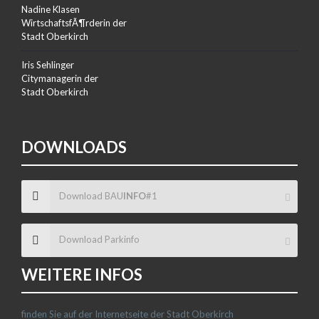
Nadine Klasen
WirtschaftsfÃ¶rderin der
Stadt Oberkirch
Iris Sehlinger
Citymanagerin der
Stadt Oberkirch
DOWNLOADS
Download BAU
INFO
#1
Download Parkinfo
WEITERE INFOS
finden Sie auf der Internetseite der Stadt Oberkirch