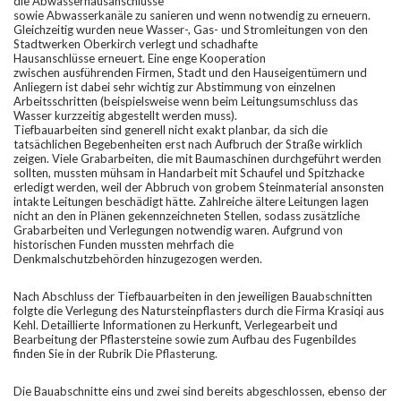
die Abwasserhausanschlüsse
sowie Abwasserkanäle zu sanieren und wenn notwendig zu erneuern.
Gleichzeitig wurden neue Wasser-, Gas- und Stromleitungen von den
Stadtwerken Oberkirch verlegt und schadhafte
Hausanschlüsse erneuert. Eine enge Kooperation
zwischen ausführenden Firmen, Stadt und den Hauseigentümern und
Anliegern ist dabei sehr wichtig zur Abstimmung von einzelnen
Arbeitsschritten (beispielsweise wenn beim Leitungsumschluss das
Wasser kurzzeitig abgestellt werden muss).
Tiefbauarbeiten sind generell nicht exakt planbar, da sich die
tatsächlichen Begebenheiten erst nach Aufbruch der Straße wirklich
zeigen. Viele Grabarbeiten, die mit Baumaschinen durchgeführt werden
sollten, mussten mühsam in Handarbeit mit Schaufel und Spitzhacke
erledigt werden, weil der Abbruch von grobem Steinmaterial ansonsten
intakte Leitungen beschädigt hätte. Zahlreiche ältere Leitungen lagen
nicht an den in Plänen gekennzeichneten Stellen, sodass zusätzliche
Grabarbeiten und Verlegungen notwendig waren. Aufgrund von
historischen Funden mussten mehrfach die
Denkmalschutzbehörden hinzugezogen werden.
Nach Abschluss der Tiefbauarbeiten in den jeweiligen Bauabschnitten
folgte die Verlegung des Natursteinpflasters durch die Firma Krasiqi aus
Kehl. Detaillierte Informationen zu Herkunft, Verlegearbeit und
Bearbeitung der Pflastersteine sowie zum Aufbau des Fugenbildes
finden Sie in der Rubrik
Die Pflasterung.
Die Bauabschnitte eins und zwei sind bereits abgeschlossen, ebenso der