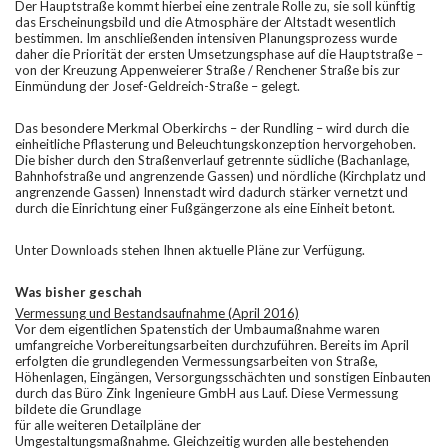
Der Hauptstraße kommt hierbei eine zentrale Rolle zu, sie soll künftig
das Erscheinungsbild und die Atmosphäre der Altstadt wesentlich
bestimmen. Im anschließenden intensiven Planungsprozess wurde
daher die Priorität der ersten Umsetzungsphase auf die Hauptstraße –
von der Kreuzung Appenweierer Straße / Renchener Straße bis zur
Einmündung der Josef-Geldreich-Straße – gelegt.
Das besondere Merkmal Oberkirchs – der Rundling – wird durch die
einheitliche Pflasterung und Beleuchtungskonzeption hervorgehoben.
Die bisher durch den Straßenverlauf getrennte südliche (Bachanlage,
Bahnhofstraße und angrenzende Gassen) und nördliche (Kirchplatz und
angrenzende Gassen) Innenstadt wird dadurch stärker vernetzt und
durch die Einrichtung einer Fußgängerzone als eine Einheit betont.
Unter
Downloads
stehen Ihnen aktuelle Pläne zur Verfügung.
Was bisher geschah
Vermessung und Bestandsaufnahme (April 2016)
Vor dem eigentlichen Spatenstich der Umbaumaßnahme waren
umfangreiche Vorbereitungsarbeiten durchzuführen. Bereits im April
erfolgten die grundlegenden Vermessungsarbeiten von Straße,
Höhenlagen, Eingängen, Versorgungsschächten und sonstigen Einbauten
durch das Büro Zink Ingenieure GmbH aus Lauf. Diese Vermessung
bildete die Grundlage
für alle weiteren Detailpläne der
Umgestaltungsmaßnahme. Gleichzeitig wurden alle bestehenden