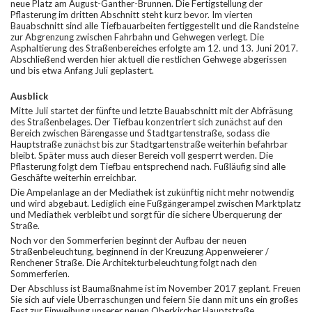
neue Platz am August-Ganther-Brunnen. Die Fertigstellung der
Pflasterung im dritten Abschnitt steht kurz bevor. Im vierten
Bauabschnitt sind alle Tiefbauarbeiten fertiggestellt und die Randsteine
zur Abgrenzung zwischen Fahrbahn und Gehwegen verlegt. Die
Asphaltierung des Straßenbereiches erfolgte am 12. und 13. Juni 2017.
Abschließend werden hier aktuell die restlichen Gehwege abgerissen
und bis etwa Anfang Juli geplastert.
Ausblick
Mitte Juli startet der fünfte und letzte Bauabschnitt mit der Abfräsung
des Straßenbelages. Der Tiefbau konzentriert sich zunächst auf den
Bereich zwischen Bärengasse und Stadtgartenstraße, sodass die
Hauptstraße zunächst bis zur Stadtgartenstraße weiterhin befahrbar
bleibt. Später muss auch dieser Bereich voll gesperrt werden. Die
Pflasterung folgt dem Tiefbau entsprechend nach. Fußläufig sind alle
Geschäfte weiterhin erreichbar.
Die Ampelanlage an der Mediathek ist zukünftig nicht mehr notwendig
und wird abgebaut. Lediglich eine Fußgängerampel zwischen Marktplatz
und Mediathek verbleibt und sorgt für die sichere Überquerung der
Straße.
Noch vor den Sommerferien beginnt der Aufbau der neuen
Straßenbeleuchtung, beginnend in der Kreuzung Appenweierer /
Renchener Straße. Die Architekturbeleuchtung folgt nach den
Sommerferien.
Der Abschluss ist Baumaßnahme ist im November 2017 geplant. Freuen
Sie sich auf viele Überraschungen und feiern Sie dann mit uns ein großes
Fest zur Einweihung unserer neuen Oberkircher Hauptstraße.