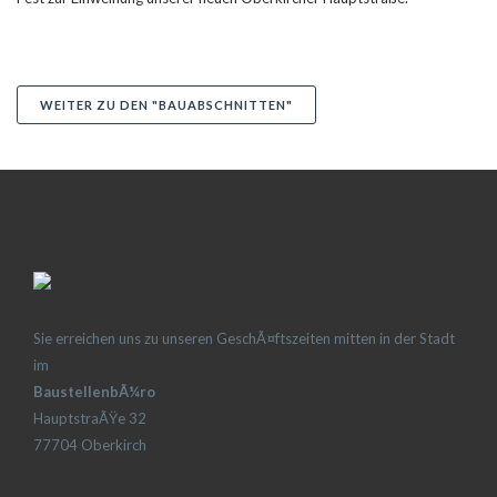
WEITER ZU DEN "BAUABSCHNITTEN"
Sie erreichen uns zu unseren GeschÃ¤ftszeiten mitten in der Stadt
im
BaustellenbÃ¼ro
HauptstraÃŸe 32
77704 Oberkirch