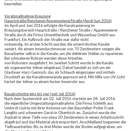
beurteilen.
Vorabmaßnahme Kreuzung
Hauptstraße/Renchener/AppenweiererStraße (April/Juni 2016)
Im April und Juni 2016 erfolgte die Kanalsanierung im
Kreuzungsbereich Hauptstraße / Renchener Straße / Appenweierer
Straße durch die Firma Umwelttechnik und Wasserbau GmbH aus
Frankfurt. Ein Aufbruch der Straße war dafür nicht
notwendig. Im ersten Schritt wurden die unterirdischen Kanäle
saniert. Ab einem Innendurchmesser von 70 Zentimetern steigen die
Bauarbeiter selbst in die Kanäle, um die defekten Stellen zu reparieren.
Bei schmaleren Rohren werden diese Arbeiten
von Robotern ausgeführt. Im zweiten Schritt wurde in die Kanäle
ein sogenannter Inliner eingebaut. Dabei handelt es sich um ein
Glasfaser-Harz-Gemisch, das als Schlauch eingezogen und mittels
Druckluft an die Kanalinnenwände gepresst wird. Mit Hilfe von UV-Licht
härtet der Inliner zu einem festen Innenrohr aus.
Bauabschnitte eins bis vier (seit Juli 2016)
Nach dem Spatenstich am 02. Juli 2016 startete am 04. Juli 2016
die eigentliche Umgestaltungsmaßnahme. Die Firma Schleith aus
Umkirch rückte mit ihrer Kolonne um den Baustellen-Polier Frank
Langlitz und schwerem Gerät in Oberkirch an. Zunächst wurde der
Asphalt in einer Tiefe von etwa 20 Zentimetern in einem Arbeitsschritt
abgefräst und das Material abtransportiert. Anschließend begannen die
Tiefbauarbeiten. Bis zu drei Meter wurde der Boden aufgegraben, um