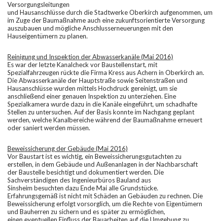
Versorgungsleitungen
und Hausanschlüsse durch die Stadtwerke Oberkirch aufgenommen, um
im Zuge der Baumaßnahme auch eine zukunftsorientierte Versorgung
auszubauen und mögliche Anschlusserneuerungen mit den
Hauseigentümern zu planen.
Reinigung und Inspektion der Abwasserkanäle (Mai 2016)
Es war der letzte Kanalcheck vor Baustellenstart, mit
Spezialfahrzeugen rückte die Firma Kress aus Achern in Oberkirch an.
Die Abwasserkanäle der Hauptstraße sowie Seitenstraßen und
Hausanschlüsse wurden mittels Hochdruck gereinigt, um sie
anschließend einer genauen Inspektion zu unterziehen. Eine
Spezialkamera wurde dazu in die Kanäle eingeführt, um schadhafte
Stellen zu untersuchen. Auf der Basis konnte im Nachgang geplant
werden, welche Kanalbereiche während der Baumaßnahme erneuert
oder saniert werden müssen.
Beweissicherung der Gebäude (Mai 2016)
Vor Baustart ist es wichtig, ein Beweissicherungsgutachten zu
erstellen, in dem Gebäude und Außenanlagen in der Nachbarschaft
der Baustelle besichtigt und dokumentiert werden. Die
Sachverständigen des Ingenieurbüros Bauland aus
Sinsheim besuchten dazu Ende Mai alle Grundstücke.
Erfahrungsgemäß ist nicht mit Schäden an Gebäuden zu rechnen. Die
Beweissicherung erfolgt vorsorglich, um die Rechte von Eigentümern
und Bauherren zu sichern und es später zu ermöglichen,
einen eventuellen Einfluss der Bauarbeiten auf die Umgebung zu