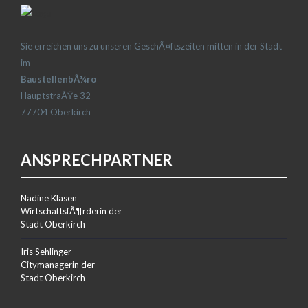
Sie erreichen uns zu unseren GeschÃ¤ftszeiten mitten in der Stadt
im
BaustellenbÃ¼ro
HauptstraÃŸe 32
77704 Oberkirch
ANSPRECHPARTNER
Nadine Klasen
WirtschaftsfÃ¶rderin der
Stadt Oberkirch
Iris Sehlinger
Citymanagerin der
Stadt Oberkirch