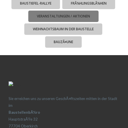
BAUSTIEFEL-RALLYE
FRÃ¼HLINGSBLÃ¼HEN
VERANSTALTUNGEN / AKTIONEN
WEIHNACHTSBAUM IN DER BAUSTELLE
BAUZÃ¤UNE
Sie erreichen uns zu unseren GeschÃ¤ftszeiten mitten in der Stadt
im
BaustellenbÃ¼ro
HauptstraÃŸe 32
77704 Oberkirch