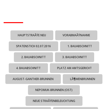
HAUPTSTRAÃŸE NEU
VORABMAÃŸNAHME
SPATENSTICH 02.07.2016
1. BAUABSCHNITT
2. BAUABSCHNITT
3. BAUABSCHNITT
4. BAUABSCHNITT
PLATZ AM AMTSGERICHT
AUGUST-GANTHER-BRUNNEN
LÃ¶WENBRUNNEN
NEPOMUK-BRUNNEN (OST)
NEUE STRAÃŸENBELEUCHTUNG