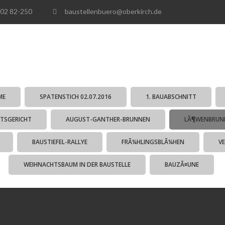
02 82-250
baustellenbuero@oberkirch.de
ME
SPATENSTICH 02.07.2016
1. BAUABSCHNITT
TSGERICHT
AUGUST-GANTHER-BRUNNEN
LÃ¶WENBRUN
BAUSTIEFEL-RALLYE
FRÃ¼HLINGSBLÃ¼HEN
V
WEIHNACHTSBAUM IN DER BAUSTELLE
BAUZÃ¤UNE