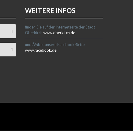
WEITERE INFOS
finden Sie auf der Internetseite der Stadt
Oberkirch
www.oberkirch.de
und Ã¼ber unsere Facebook-Seite
www.facebook.de