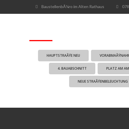
BaustellenbÃ¼ro im Alten Rathaus
078
HAUPTSTRAÃŸE NEU
VORABMAÃŸNAH
4. BAUABSCHNITT
PLATZ AM AM
NEUE STRAÃŸENBELEUCHTUNG