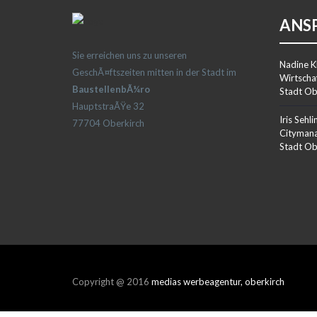
ANS
Sie erreichen uns zu unseren
Nadine K
GeschÃ¤ftszeiten mitten in der Stadt im
Wirtscha
BaustellenbÃ¼ro
Stadt Ob
HauptstraÃŸe 32
Iris Sehli
77704 Oberkirch
Citymana
Stadt Ob
Copyright @ 2016
medias werbeagentur, oberkirch