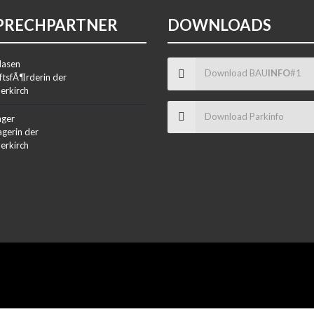
PRECHPARTNER
DOWNLOADS
lasen
Download BAU
INFO
#1
ftsfÃ¶rderin der
erkirch
Download Parkinfo
nger
gerin der
erkirch