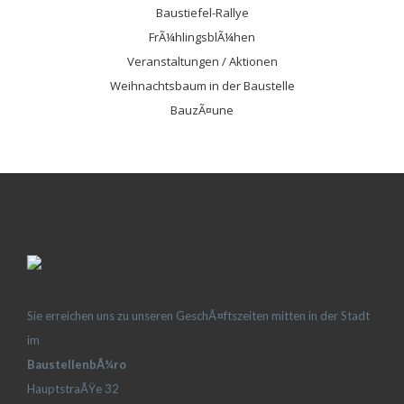
Baustiefel-Rallye
FrÃ¼hlingsblÃ¼hen
Veranstaltungen / Aktionen
Weihnachtsbaum in der Baustelle
BauzÃ¤une
Sie erreichen uns zu unseren GeschÃ¤ftszeiten mitten in der Stadt
im
BaustellenbÃ¼ro
HauptstraÃŸe 32