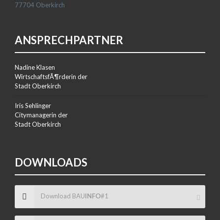
77704 Oberkirch
ANSPRECHPARTNER
Nadine Klasen
WirtschaftsfÃ¶rderin der
Stadt Oberkirch
Iris Sehlinger
Citymanagerin der
Stadt Oberkirch
DOWNLOADS
Download BAU
INFO
#1