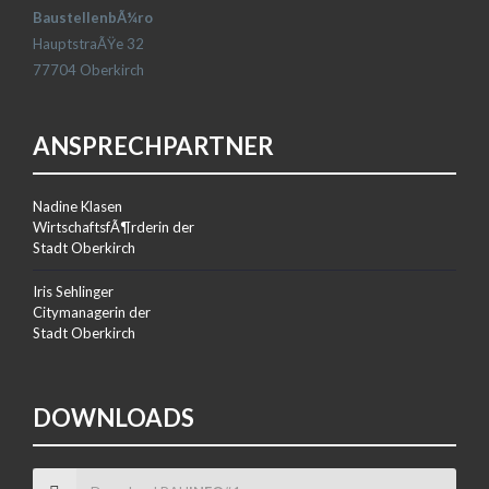
BaustellenbÃ¼ro
HauptstraÃŸe 32
77704 Oberkirch
ANSPRECHPARTNER
Nadine Klasen
WirtschaftsfÃ¶rderin der
Stadt Oberkirch
Iris Sehlinger
Citymanagerin der
Stadt Oberkirch
DOWNLOADS