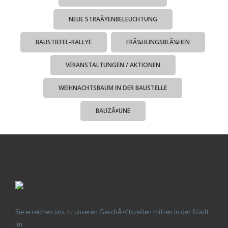
NEUE STRAÃŸENBELEUCHTUNG
BAUSTIEFEL-RALLYE
FRÃ¼HLINGSBLÃ¼HEN
VERANSTALTUNGEN / AKTIONEN
WEIHNACHTSBAUM IN DER BAUSTELLE
BAUZÃ¤UNE
Sie erreichen uns zu unseren GeschÃ¤ftszeiten mitten in der Stadt
im