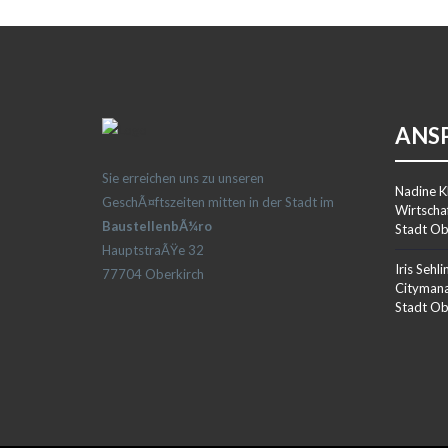
AtmosphÃ¤re schaffen: Die Bepflanzung
ANS
Sie erreichen uns zu unseren
Nadine K
GeschÃ¤ftszeiten mitten in der Stadt im
Wirtscha
BaustellenbÃ¼ro
Stadt Ob
HauptstraÃŸe 32
Iris Sehli
77704 Oberkirch
Citymana
Stadt Ob