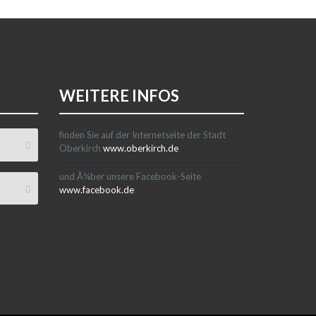
WEITERE INFOS
finden Sie auf der Internetseite der Stadt
Oberkirch
www.oberkirch.de
und Ã¼ber unsere Facebook-Seite
www.facebook.de