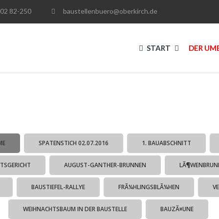
02 82-250
baustellenbuero@oberkirch.de
START
DER UM
ME
SPATENSTICH 02.07.2016
1. BAUABSCHNITT
TSGERICHT
AUGUST-GANTHER-BRUNNEN
LÃ¶WENBRUN
BAUSTIEFEL-RALLYE
FRÃ¼HLINGSBLÃ¼HEN
V
WEIHNACHTSBAUM IN DER BAUSTELLE
BAUZÃ¤UNE