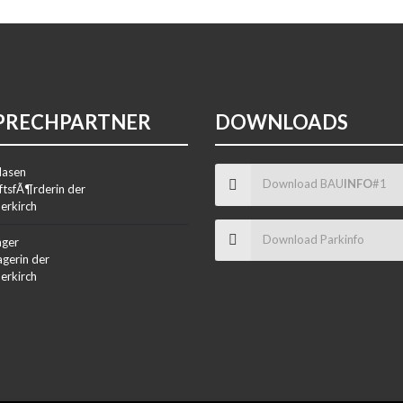
PRECHPARTNER
DOWNLOADS
lasen
Download BAU
INFO
#1
ftsfÃ¶rderin der
erkirch
Download Parkinfo
nger
gerin der
erkirch