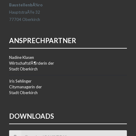
BaustellenbÃ¼ro
HauptstraÃŸe 32
77704 Oberkirch
ANSPRECHPARTNER
Nadine Klasen
WirtschaftsfÃ¶rderin der
Stadt Oberkirch
Iris Sehlinger
Citymanagerin der
Stadt Oberkirch
DOWNLOADS