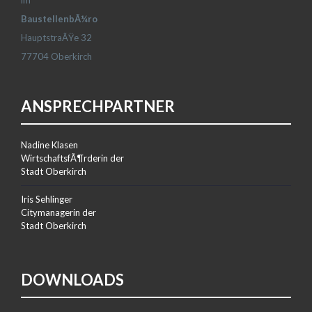
im
BaustellenbÃ¼ro
HauptstraÃŸe 32
77704 Oberkirch
ANSPRECHPARTNER
Nadine Klasen
WirtschaftsfÃ¶rderin der
Stadt Oberkirch
Iris Sehlinger
Citymanagerin der
Stadt Oberkirch
DOWNLOADS