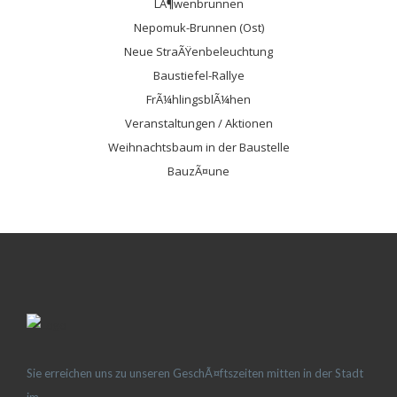
LÃ¶wenbrunnen
Nepomuk-Brunnen (Ost)
Neue StraÃŸenbeleuchtung
Baustiefel-Rallye
FrÃ¼hlingsblÃ¼hen
Veranstaltungen / Aktionen
Weihnachtsbaum in der Baustelle
BauzÃ¤une
Sie erreichen uns zu unseren GeschÃ¤ftszeiten mitten in der Stadt