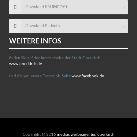
Download BAU
INFO
#1
Download Parkinfo
WEITERE INFOS
finden Sie auf der Internetseite der Stadt Oberkirch
www.oberkirch.de
und Ã¼ber unsere Facebook-Seite
www.facebook.de
Copyright @ 2016
medias werbeagentur, oberkirch