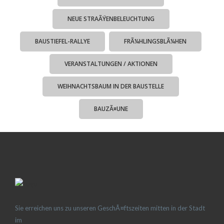
NEUE STRAÃŸENBELEUCHTUNG
BAUSTIEFEL-RALLYE
FRÃ¼HLINGSBLÃ¼HEN
VERANSTALTUNGEN / AKTIONEN
WEIHNACHTSBAUM IN DER BAUSTELLE
BAUZÃ¤UNE
Sie erreichen uns zu unseren GeschÃ¤ftszeiten mitten in der Stadt
im