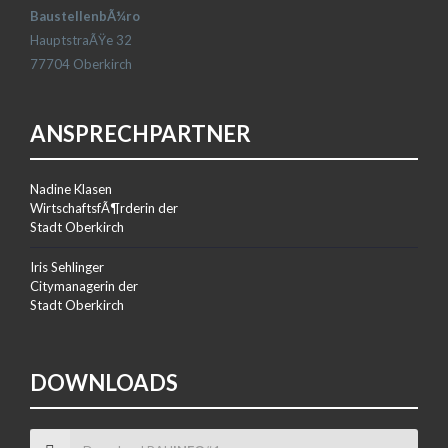
BaustellenbÃ¼ro
HauptstraÃŸe 32
77704 Oberkirch
ANSPRECHPARTNER
Nadine Klasen
WirtschaftsfÃ¶rderin der
Stadt Oberkirch
Iris Sehlinger
Citymanagerin der
Stadt Oberkirch
DOWNLOADS