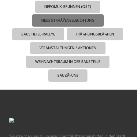
NEPOMUK-BRUNNEN (OST)
NEUE STRAÃŸENBELEUCHTUNG
BAUSTIEFEL-RALLYE
FRÃ¼HLINGSBLÃ¼HEN
VERANSTALTUNGEN / AKTIONEN
WEIHNACHTSBAUM IN DER BAUSTELLE
BAUZÃ¤UNE
Sie erreichen uns zu unseren GeschÃ¤ftszeiten mitten in der Stadt