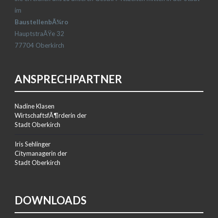
im
BaustellenbÃ¼ro
HauptstraÃŸe 32
77704 Oberkirch
ANSPRECHPARTNER
Nadine Klasen
WirtschaftsfÃ¶rderin der
Stadt Oberkirch
Iris Sehlinger
Citymanagerin der
Stadt Oberkirch
DOWNLOADS