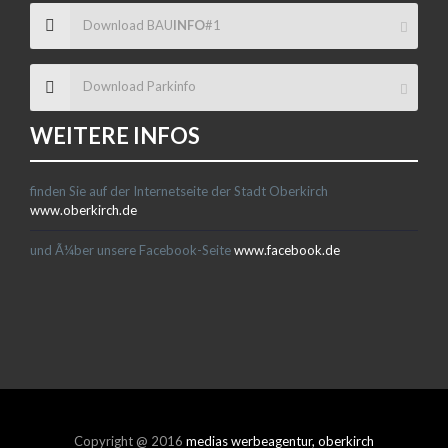
Download BAU
INFO
#1
Download Parkinfo
WEITERE INFOS
finden Sie auf der Internetseite der Stadt Oberkirch
www.oberkirch.de
und Ã¼ber unsere Facebook-Seite
www.facebook.de
Copyright @ 2016
medias werbeagentur, oberkirch