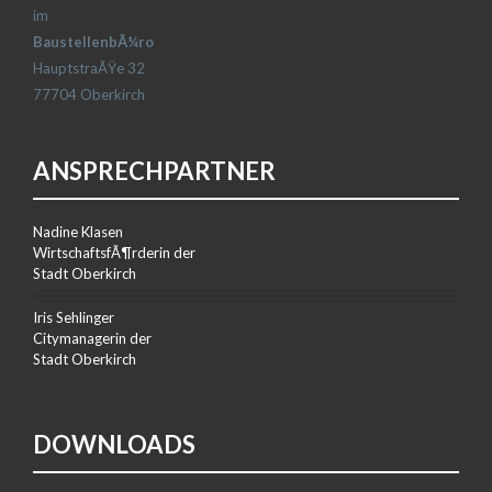
im
BaustellenbÃ¼ro
HauptstraÃŸe 32
77704 Oberkirch
ANSPRECHPARTNER
Nadine Klasen
WirtschaftsfÃ¶rderin der
Stadt Oberkirch
Iris Sehlinger
Citymanagerin der
Stadt Oberkirch
DOWNLOADS