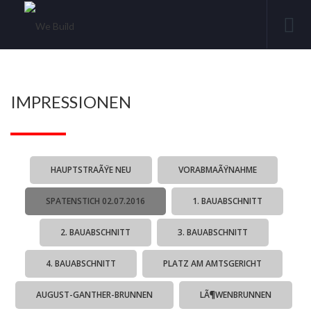
IMPRESSIONEN
HAUPTSTRAÃŸE NEU
VORABMAÃŸNAHME
SPATENSTICH 02.07.2016
1. BAUABSCHNITT
2. BAUABSCHNITT
3. BAUABSCHNITT
4. BAUABSCHNITT
PLATZ AM AMTSGERICHT
AUGUST-GANTHER-BRUNNEN
LÃ¶WENBRUNNEN